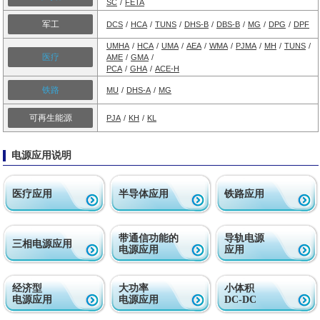
SC
/
FETA
军工
DCS
/
HCA
/
TUNS
/
DHS-B
/
DBS-B
/
MG
/
DPG
/
DPF
UMHA
/
HCA
/
UMA
/
AEA
/
WMA
/
PJMA
/
MH
/
TUNS
/
医疗
AME
/
GMA
/
PCA
/
GHA
/
ACE-H
铁路
MU
/
DHS-A
/
MG
可再生能源
PJA
/
KH
/
KL
电源应用说明
医疗应用
半导体应用
铁路应用
带通信功能的
导轨电源
三相电源应用
电源应用
应用
经济型
大功率
小体积
电源应用
电源应用
DC-DC