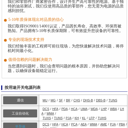
我们和零部件厂商紧密合作，设计并生产高可靠性的电源。基于独
特的油浴测试，我们仅使用高品质的零部件，您无需为电源的品质
感到担忧。
5-10年质保体现出对品质的信心
我们取得ISO9001/14001认证，产品因长寿命、高效率、环保而被
熟知。产品拥有5-10年长质保期限，可有效提升您设备的可靠性。
专业的现场技术支持
我们经验丰富的工程师可前往现场，为您快速解决技术问题，将停
机时间最小化。
值得信赖的问题解决能力
当您遇到问题时，我们会查明问题的根本原因，并协助您解决问
题，以确保设备能稳定运行。
按用途开关电源列表
通信
MU
/
MG
/
SF
/
BR
/
CHS
/
DHS-B
/
DBS-B
/
TUNS
DCS
/
HFA
/
PDA
/
HCA
/
UMA
/
WDA
/
LHP
/
WBA
/
LH
工业自动化
A
/
WMA
/
TUXS
/
TUNS
/
PJA
/
KH
/
KL
/
LFP
/
TUHS
DCS
/
HFA
/
HCA
/
PCA
/
AEA
/
WMA
/
AME
/
PJA
/
PBA
/
半导体